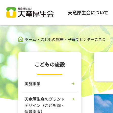
天竜厚生会について
グ
本
ロ
フ
ロ
文
ー
ッ
ホーム
>
こどもの施設
>
子育てセンターこまつ
ー
へ
カ
タ
バ
ル
ー
ル
ナ
へ
ナ
ビ
こどもの施設
ビ
ゲ
ゲ
ー
ー
シ
実施事業
シ
ョ
ョ
ン
ン
へ
天竜厚生会のグランド
へ
デザイン（こども園・
保育園版）