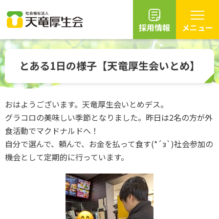
採用情報
メニュー
グ
本
ロ
フ
ロ
文
ー
ッ
とある1日の様子【天竜厚生会いとめ】
ー
へ
カ
タ
バ
ル
ー
ル
ナ
へ
おはようございます。天竜厚生会いとめデス。
ナ
ビ
グラコロの美味しい季節となりました。昨日は2名の方が外
ビ
ゲ
ゲ
ー
食活動でマクドナルドへ！
ー
シ
自分で選んで、頼んで、お金を払って食す(*´з`)社会参加の
シ
ョ
機会として定期的に行っています。
ョ
ン
ン
へ
へ