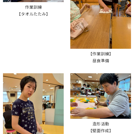
作業訓練
【タオルたたみ】
【作業訓練】
昼食準備
造形活動
【壁面作成】