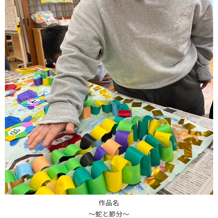
作品名
～蛇と節分～