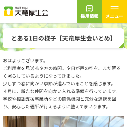
採用情報
メニュー
グ
本
ロ
フ
ロ
文
ー
ッ
とある1日の様子【天竜厚生会いとめ】
ー
へ
カ
タ
バ
ル
ー
ル
ナ
へ
おはようございます。
ナ
ビ
ご利用者を見送る夕方の時間。夕日が西の空を、まだ明る
ビ
ゲ
ゲ
ー
く照らしているようになってきました。
ー
シ
少しずつ春に向かい季節が進んでいることを感じます。
シ
ョ
４月に、新たな仲間を向かい入れる準備を行っています。
ョ
ン
学校や相談支援事業所などの関係機関と充分な連携を図
ン
へ
り、安心した通所が行えるように整えてまいります。
へ