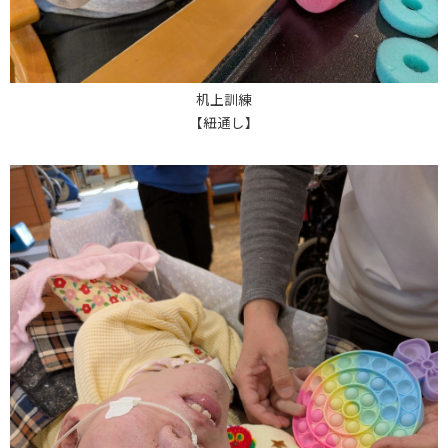
机上訓練
【紐通し】