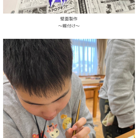
壁面製作
～糊付け～