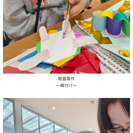
壁面製作
～糊付け～