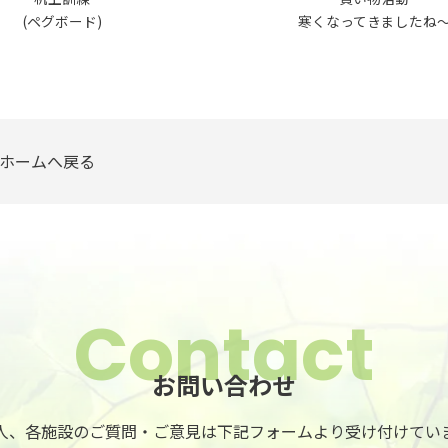
(ペグボード)
寒くなってきましたね
ホームへ戻る
Contact
お問い合わせ
人、各施設のご質問・ご意見は
下記フォームより受け付けてい