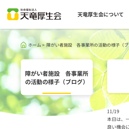
天竜厚生会について
グ
本
ロ
フ
ロ
文
ー
ッ
ホーム
>
障がい者施設 各事業所の活動の様子（ブ
ー
へ
カ
タ
バ
ル
ー
ル
ナ
へ
ナ
ビ
障がい者施設 各事業所
ビ
ゲ
の活動の様子（ブログ）
ゲ
ー
ー
シ
シ
ョ
ョ
ン
11/19
ン
へ
へ
本日は、
良い機会