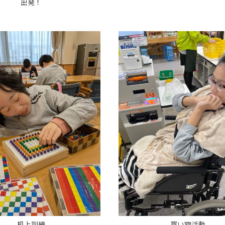
出発！
机上訓練
買い物活動