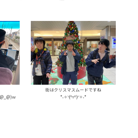
街はクリスマスムードですね
@_@)ｗ
°˖✧◝(⁰▿⁰)◜✧˖°