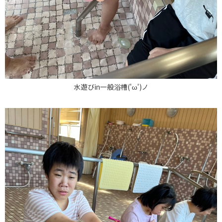
水遊びin一般浴槽('ω')ノ