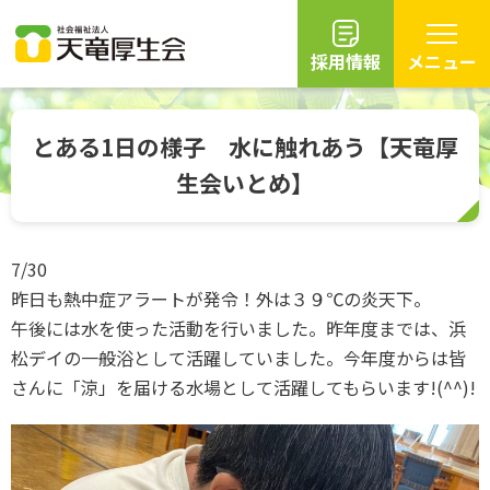
採用情報
メニュー
グ
本
ロ
フ
ロ
文
ー
ッ
とある1日の様子 水に触れあう【天竜厚
ー
へ
カ
タ
生会いとめ】
バ
ル
ー
ル
ナ
へ
ナ
ビ
ビ
ゲ
7/30
ゲ
ー
昨日も熱中症アラートが発令！外は３９℃の炎天下。
ー
シ
午後には水を使った活動を行いました。昨年度までは、浜
シ
ョ
松デイの一般浴として活躍していました。今年度からは皆
ョ
ン
さんに「涼」を届ける水場として活躍してもらいます!(^^)!
ン
へ
へ