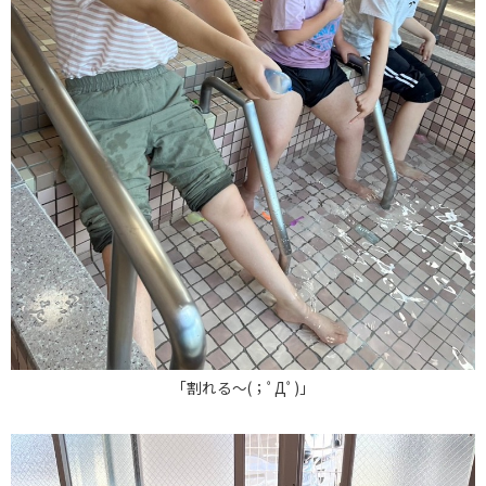
「割れる～(；ﾟДﾟ)」