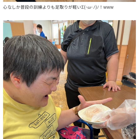
心なしか普段の訓練よりも足取りが軽いΣ(･ω･ﾉ)ﾉ！www