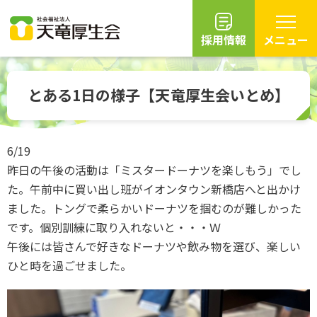
採用情報
メニュー
グ
本
ロ
フ
ロ
文
ー
ッ
とある1日の様子【天竜厚生会いとめ】
ー
へ
カ
タ
バ
ル
ー
ル
ナ
へ
6/19
ナ
ビ
昨日の午後の活動は「ミスタードーナツを楽しもう」でし
ビ
ゲ
ゲ
ー
た。午前中に買い出し班がイオンタウン新橋店へと出かけ
ー
シ
ました。トングで柔らかいドーナツを掴むのが難しかった
シ
ョ
です。個別訓練に取り入れないと・・・Ｗ
ョ
ン
午後には皆さんで好きなドーナツや飲み物を選び、楽しい
ン
へ
ひと時を過ごせました。
へ