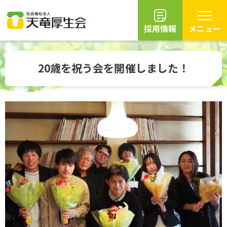
採用情報
メニュー
グ
本
ロ
フ
ロ
文
ー
ッ
20歳を祝う会を開催しました！
ー
へ
カ
タ
バ
ル
ー
ル
ナ
へ
ナ
ビ
ビ
ゲ
ゲ
ー
ー
シ
シ
ョ
ョ
ン
ン
へ
へ