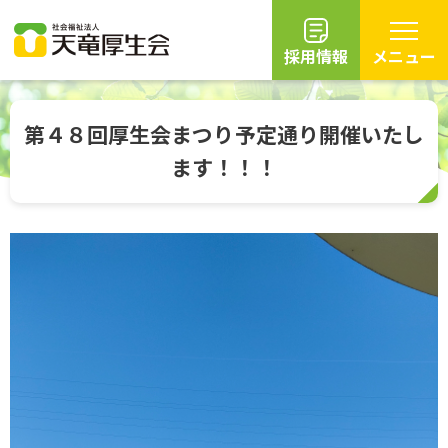
採用情報
メニュー
グ
本
ロ
フ
ロ
文
ー
ッ
第４８回厚生会まつり予定通り開催いたし
ー
へ
カ
タ
ます！！！
バ
ル
ー
ル
ナ
へ
ナ
ビ
ビ
ゲ
ゲ
ー
ー
シ
シ
ョ
ョ
ン
ン
へ
へ