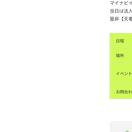
マイナビイ
当日は法
是非【天
日程
場所
イベント
お問合