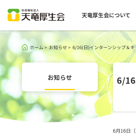
天竜厚生会について
グ
本
ロ
フ
ロ
文
ー
ッ
ホーム
>
お知らせ
>
6/16(日)インターンシップ
ー
へ
カ
タ
バ
ル
ー
ル
ナ
へ
ナ
ビ
お知らせ
6/
ビ
ゲ
ゲ
ー
ー
シ
シ
ョ
ョ
ン
ン
へ
へ
6月16日