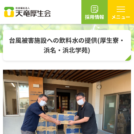
採用情報
メニュー
グ
本
ロ
フ
ロ
文
ー
ッ
台風被害施設への飲料水の提供(厚生寮・
ー
へ
カ
タ
浜名・浜北学苑)
バ
ル
ー
ル
ナ
へ
ナ
ビ
ビ
ゲ
ゲ
ー
ー
シ
シ
ョ
ョ
ン
ン
へ
へ