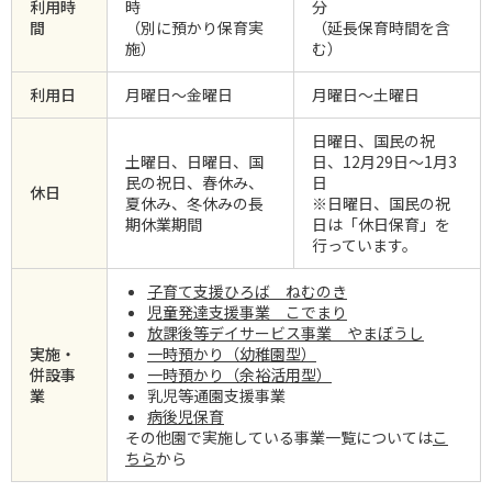
利⽤時
時
分
間
（別に預かり保育実
（延長保育時間を含
施）
む）
利⽤⽇
⽉曜⽇〜⾦曜⽇
⽉曜⽇〜⼟曜⽇
日曜日、国民の祝
土曜日、日曜日、国
日、12月29日～1月3
民の祝日、春休み、
日
休⽇
夏休み、冬休みの長
※日曜日、国民の祝
期休業期間
日は「休日保育」を
行っています。
子育て支援ひろば ねむのき
児童発達支援事業 こでまり
放課後等デイサービス事業 やまぼうし
実施‧
一時預かり（幼稚園型）
併設事
一時預かり（余裕活用型）
業
乳児等通園支援事業
病後児保育
その他園で実施している事業⼀覧については
こ
ちら
から